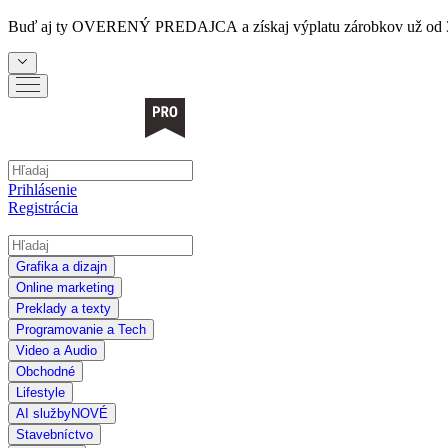
Buď aj ty
OVERENÝ PREDAJCA
a získaj výplatu zárobkov už od 
Prihlásenie
Registrácia
Grafika a dizajn
Online marketing
Preklady a texty
Programovanie a Tech
Video a Audio
Obchodné
Lifestyle
AI služby
NOVÉ
Stavebníctvo