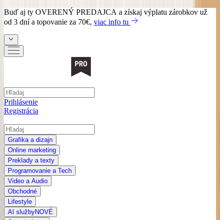
Buď aj ty
OVERENÝ PREDAJCA
a získaj výplatu zárobkov už
od 3 dní a topovanie za 70€,
viac info tu
Prihlásenie
Registrácia
Grafika a dizajn
Online marketing
Preklady a texty
Programovanie a Tech
Video a Audio
Obchodné
Lifestyle
AI služby
NOVÉ