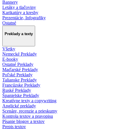
Bannery
Letáky a tlačoviny
Karikatúry a kresby
Prezentácie, Infografiky
Ostatné
Preklady a texty
Všetky
Nemecké Preklady
E-booky
Ostatné Preklady
Maďarské Preklady
Poľské Preklady
Talianske Preklady
Francúzske Preklady
Ruské Preklady
Španielske Preklady
Kreatívne texty a copywriting
Anglické preklady
Scenáre, recenzie a prieskumy
Kontrola textov a pravopisu
Písanie blogov a textov
Prepis textov