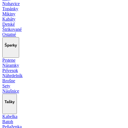
Nohavice
Topánky
Mikiny
Kabáty
Detské
Štrikované
Ostatné
Šperky
Prstene
Náramky
Prívesok
Náhrdelník
Brošne
Sety
Náušnice
Tašky
Kabelka
Batoh
Peňaženka