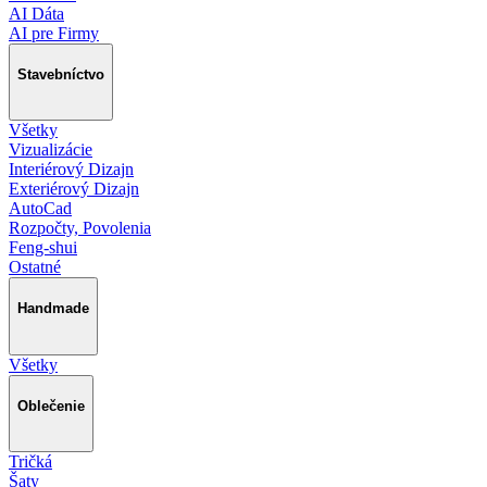
AI Dáta
AI pre Firmy
Stavebníctvo
Všetky
Vizualizácie
Interiérový Dizajn
Exteriérový Dizajn
AutoCad
Rozpočty, Povolenia
Feng-shui
Ostatné
Handmade
Všetky
Oblečenie
Tričká
Šaty