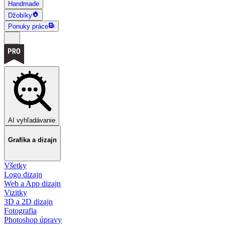
Handmade
Džobíky
Ponuky práce
AI vyhľadávanie
Grafika a dizajn
Všetky
Logo dizajn
Web a App dizajn
Vizitky
3D a 2D dizajn
Fotografia
Photoshop úpravy