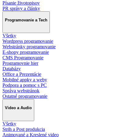
Písanie životopisov
PR správy a články
Programovanie a Tech
Všetky
Wordpress programovanie
Webstránky programovanie
E-shopy programovanie
CMS Programovanie
Programovnie hier
Databázy
Office a Prezentácie
Mobilné appky a weby
Podpora a pomoc s PC
Správa webstránok
Ostatné programovanie
Video a Audio
Všetky
Strih a Post produkcia
Animované a Kreslené video