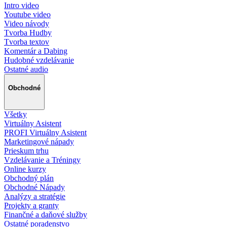
Intro video
Youtube video
Video návody
Tvorba Hudby
Tvorba textov
Komentár a Dabing
Hudobné vzdelávanie
Ostatné audio
Obchodné
Všetky
Virtuálny Asistent
PROFI Virtuálny Asistent
Marketingové nápady
Prieskum trhu
Vzdelávanie a Tréningy
Online kurzy
Obchodný plán
Obchodné Nápady
Analýzy a stratégie
Projekty a granty
Finančné a daňové služby
Ostatné poradenstvo