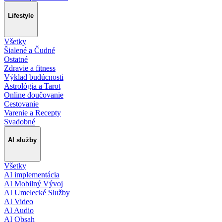
Lifestyle
Všetky
Šialené a Čudné
Ostatné
Zdravie a fitness
Výklad budúcnosti
Astrológia a Tarot
Online doučovanie
Cestovanie
Varenie a Recepty
Svadobné
AI služby
Všetky
AI implementácia
AI Mobilný Vývoj
AI Umelecké Služby
AI Video
AI Audio
AI Obsah