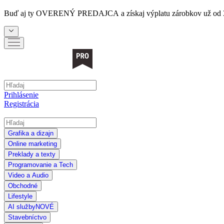
Buď aj ty
OVERENÝ PREDAJCA
a získaj výplatu zárobkov už od 
Prihlásenie
Registrácia
Grafika a dizajn
Online marketing
Preklady a texty
Programovanie a Tech
Video a Audio
Obchodné
Lifestyle
AI služby
NOVÉ
Stavebníctvo