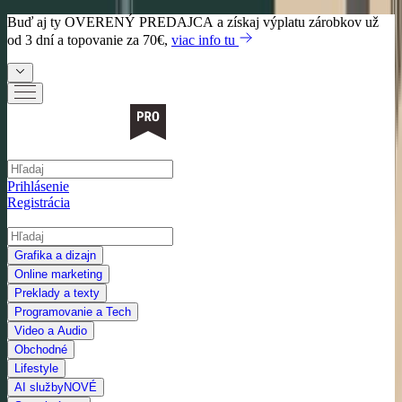
Buď aj ty
OVERENÝ PREDAJCA
a získaj výplatu zárobkov už
od 3 dní a topovanie za 70€,
viac info tu
Prihlásenie
Registrácia
Grafika a dizajn
Online marketing
Preklady a texty
Programovanie a Tech
Video a Audio
Obchodné
Lifestyle
AI služby
NOVÉ