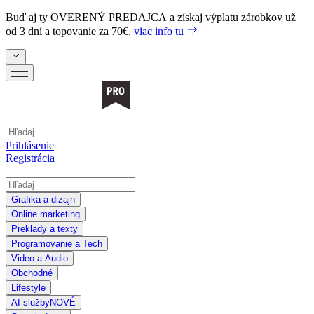
Buď aj ty
OVERENÝ PREDAJCA
a získaj výplatu zárobkov už
od 3 dní a topovanie za 70€,
viac info tu
Prihlásenie
Registrácia
Grafika a dizajn
Online marketing
Preklady a texty
Programovanie a Tech
Video a Audio
Obchodné
Lifestyle
AI služby
NOVÉ