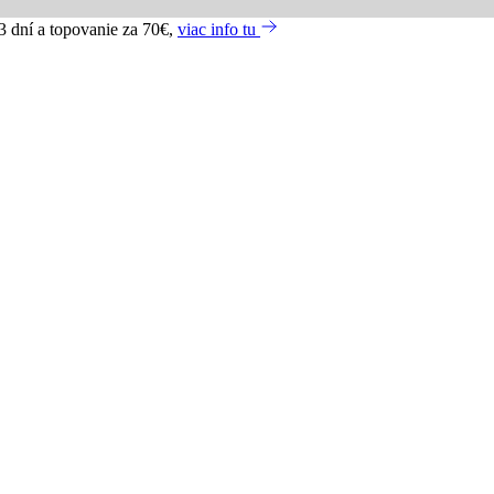
3 dní a topovanie za 70€,
viac info tu