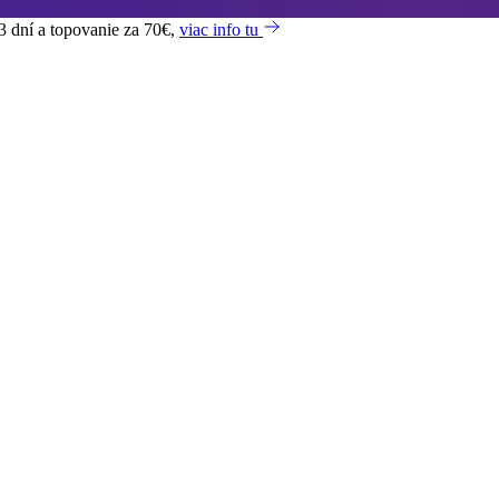
3 dní a topovanie za 70€,
viac info tu