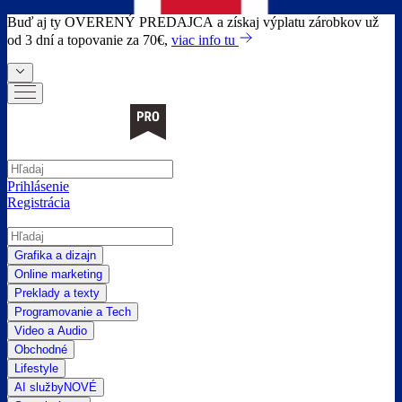
Buď aj ty
OVERENÝ PREDAJCA
a získaj výplatu zárobkov už
od 3 dní a topovanie za 70€,
viac info tu
Prihlásenie
Registrácia
Grafika a dizajn
Online marketing
Preklady a texty
Programovanie a Tech
Video a Audio
Obchodné
Lifestyle
AI služby
NOVÉ