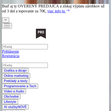
Buď aj ty
OVERENÝ PREDAJCA
a získaj výplatu zárobkov už
od 3 dní a topovanie za 70€,
viac info tu
Prihlásenie
Registrácia
Grafika a dizajn
Online marketing
Preklady a texty
Programovanie a Tech
Video a Audio
Obchodné
Lifestyle
AI služby
NOVÉ