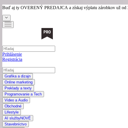
Buď aj ty
OVERENÝ PREDAJCA
a získaj výplatu zárobkov už od 
Prihlásenie
Registrácia
Grafika a dizajn
Online marketing
Preklady a texty
Programovanie a Tech
Video a Audio
Obchodné
Lifestyle
AI služby
NOVÉ
Stavebníctvo