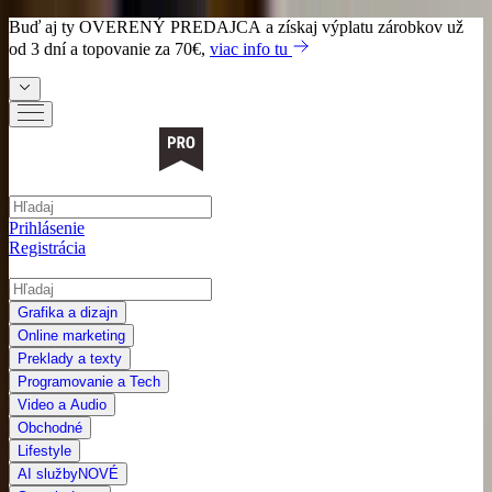
Buď aj ty
OVERENÝ PREDAJCA
a získaj výplatu zárobkov už
od 3 dní a topovanie za 70€,
viac info tu
Prihlásenie
Registrácia
Grafika a dizajn
Online marketing
Preklady a texty
Programovanie a Tech
Video a Audio
Obchodné
Lifestyle
AI služby
NOVÉ