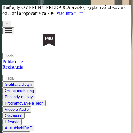
Buď aj ty
OVERENÝ PREDAJCA
a získaj výplatu zárobkov už
od 3 dní a topovanie za 70€,
viac info tu
Prihlásenie
Registrácia
Grafika a dizajn
Online marketing
Preklady a texty
Programovanie a Tech
Video a Audio
Obchodné
Lifestyle
AI služby
NOVÉ