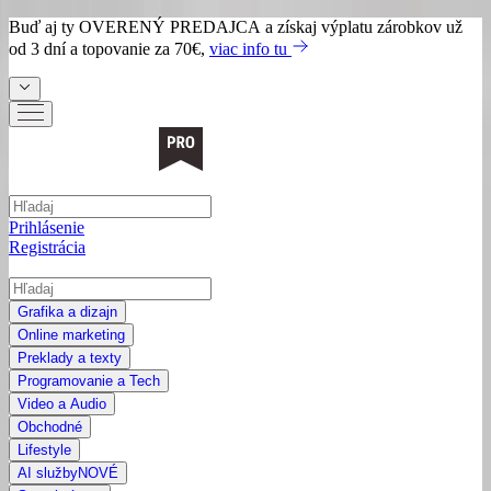
Buď aj ty
OVERENÝ PREDAJCA
a získaj výplatu zárobkov už
od 3 dní a topovanie za 70€,
viac info tu
Prihlásenie
Registrácia
Grafika a dizajn
Online marketing
Preklady a texty
Programovanie a Tech
Video a Audio
Obchodné
Lifestyle
AI služby
NOVÉ