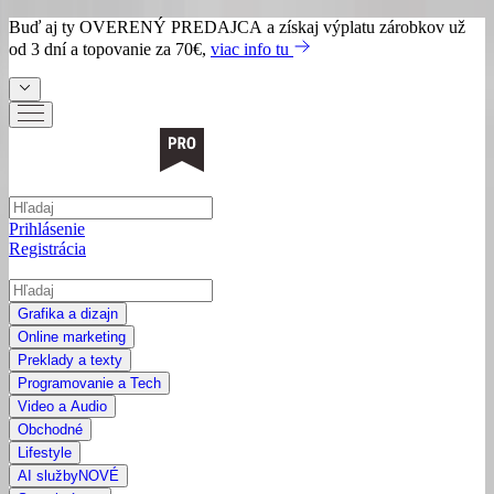
Buď aj ty
OVERENÝ PREDAJCA
a získaj výplatu zárobkov už
od 3 dní a topovanie za 70€,
viac info tu
Prihlásenie
Registrácia
Grafika a dizajn
Online marketing
Preklady a texty
Programovanie a Tech
Video a Audio
Obchodné
Lifestyle
AI služby
NOVÉ