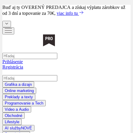
Buď aj ty
OVERENÝ PREDAJCA
a získaj výplatu zárobkov už
od 3 dní a topovanie za 70€,
viac info tu
Prihlásenie
Registrácia
Grafika a dizajn
Online marketing
Preklady a texty
Programovanie a Tech
Video a Audio
Obchodné
Lifestyle
AI služby
NOVÉ