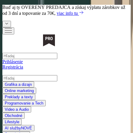
Buď aj ty
OVERENÝ PREDAJCA
a získaj výplatu zárobkov už
od 3 dní a topovanie za 70€,
viac info tu
Prihlásenie
Registrácia
Grafika a dizajn
Online marketing
Preklady a texty
Programovanie a Tech
Video a Audio
Obchodné
Lifestyle
AI služby
NOVÉ